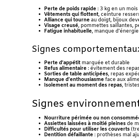
Perte de poids rapide
: 3 kg en un mois 
Vêtements qui flottent
, ceinture resser
Alliance qui tourne
au doigt, bijoux de
Visage creusé
, pommettes saillantes, 
Fatigue inhabituelle
, manque d’énergie 
Signes comportementau
Perte d’appétit
marquée et durable
Refus alimentaire
: évitement des repa
Sorties de table anticipées
, repas expé
Manque d’enthousiasme
face aux alim
Isolement au moment des repas
, triste
Signes environnemen
Nourriture périmée ou non consommé
Assiettes laissées à moitié pleines
de m
Difficultés pour utiliser les couverts
(tr
Dentition défaillante
: prothèses mal aj