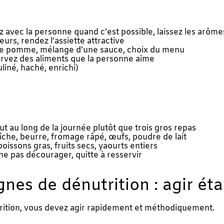
ez avec la personne quand c’est possible, laissez les arôme
leurs, rendez l’assiette attractive
ne pomme, mélange d’une sauce, choix du menu
ervez des aliments que la personne aime
liné, haché, enrichi)
ut au long de la journée plutôt que trois gros repas
îche, beurre, fromage râpé, œufs, poudre de lait
poissons gras, fruits secs, yaourts entiers
e pas décourager, quitte à resservir
gnes de dénutrition : agir ét
rition, vous devez agir rapidement et méthodiquement.