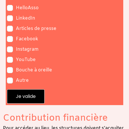
HelloAsso
LinkedIn
Articles de presse
Facebook
Instagram
YouTube
Bouche à oreille
Autre
Je valide
Contribution financière
Pour accéder au lieu, les structures doivent s’acquiter