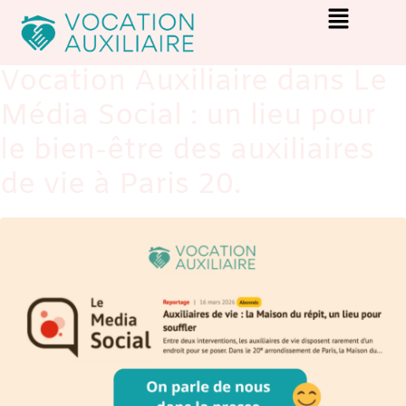
Vocation Auxiliaire dans Le
Média Social : un lieu pour
le bien-être des auxiliaires
de vie à Paris 20.